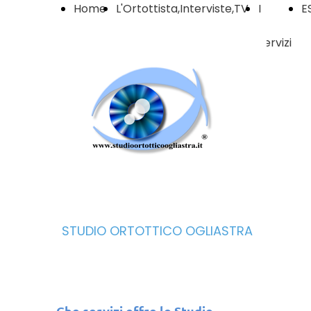
Home
L'Ortottista,Interviste,TV
I
E
Page
e Giornali
servizi
STUDIO ORTOTTICO OGLIASTRA
Che servizi offre lo Studio